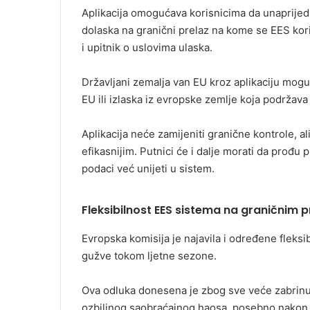
Aplikacija omogućava korisnicima da unaprijed r
dolaska na granični prelaz na kome se EES kor
i upitnik o uslovima ulaska.
Državljani zemalja van EU kroz aplikaciju mogu 
EU ili izlaska iz evropske zemlje koja podržava 
Aplikacija neće zamijeniti granične kontrole, al
efikasnijim. Putnici će i dalje morati da prođu 
podaci već unijeti u sistem.
Fleksibilnost EES sistema na graničnim 
Evropska komisija je najavila i određene fleksi
gužve tokom ljetne sezone.
Ova odluka donesena je zbog sve veće zabrinu
ozbiljnog saobraćajnog haosa, posebno nakon 