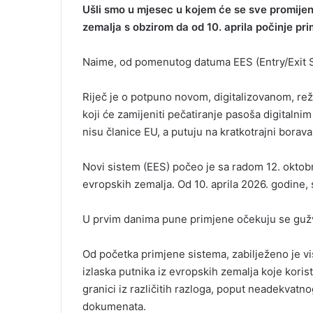
Ušli smo u mjesec u kojem će se sve promijeni
zemalja s obzirom da od 10. aprila počinje pr
Naime, od pomenutog datuma EES (Entry/Exit S
Riječ je o potpuno novom, digitalizovanom, reži
koji će zamijeniti pečatiranje pasoša digitalnim
nisu članice EU, a putuju na kratkotrajni borava
Novi sistem (EES) počeo je sa radom 12. okto
evropskih zemalja. Od 10. aprila 2026. godine, 
U prvim danima pune primjene očekuju se gužv
Od početka primjene sistema, zabilježeno je viš
izlaska putnika iz evropskih zemalja koje koris
granici iz različitih razloga, poput neadekvatno
dokumenata.