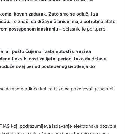
 komplikovan zadatak. Zato smo se odlučili za
šću. To znači da države članice imaju potrebne alate
ovom postepenom lansiranju –
objasnio je portparol
, ali pošto čujemo i zabrinutosti u vezi sa
ena fleksibilnost za ljetni period, tako da države
produže ovaj period postepenog uvođenja do
a da same odluče koliko brzo će povećavati procenat
ETIAS koji podrazumijeva izdavanje elektronske dozvole
 kojima za ulazak u šengenski prostor nije potrebna