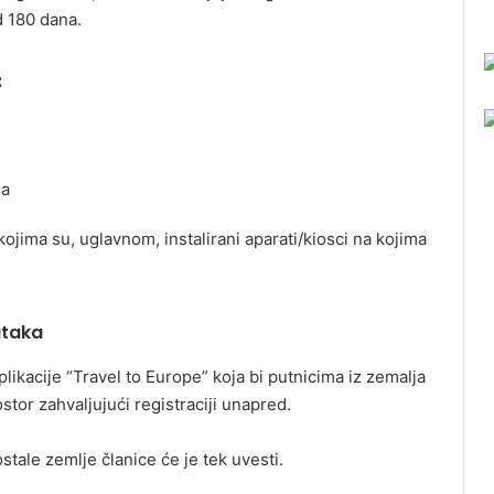
d 180 dana.
:
ma
ojima su, uglavnom, instalirani aparati/kiosci na kojima
ataka
plikacije “Travel to Europe” koja bi putnicima iz zemalja
tor zahvaljujući registraciji unapred.
stale zemlje članice će je tek uvesti.