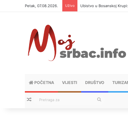
Petak, 07.08.2026.
Uživo
Ubistvo u Bosanskoj Krupi
POČETNA
VIJESTI
DRUŠTVO
TURIZA
Nasumični tekstovi
Pretraga
za