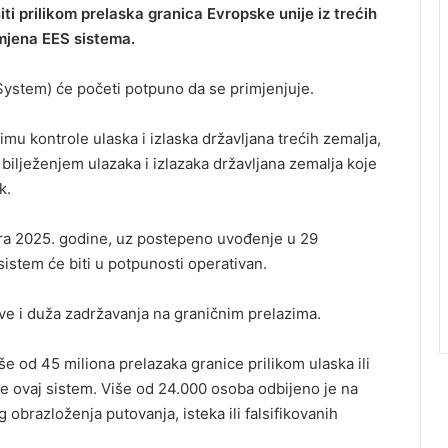
ti prilikom prelaska granica Evropske unije iz trećih
imjena EES sistema.
ystem) će početi potpuno da se primjenjuje.
mu kontrole ulaska i izlaska državljana trećih zemalja,
 bilježenjem ulazaka i izlazaka državljana zemalja koje
k.
bra 2025. godine, uz postepeno uvođenje u 29
sistem će biti u potpunosti operativan.
e i duža zadržavanja na graničnim prelazima.
e od 45 miliona prelazaka granice prilikom ulaska ili
te ovaj sistem. Više od 24.000 osoba odbijeno je na
g obrazloženja putovanja, isteka ili falsifikovanih