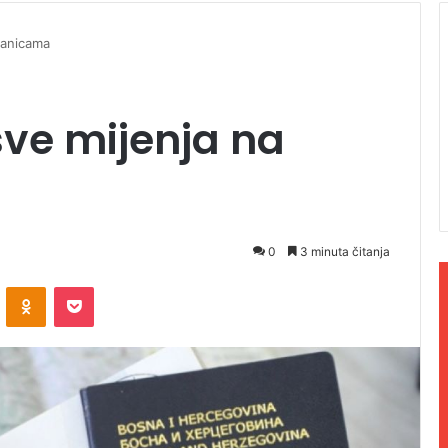
ranicama
sve mijenja na
0
3 minuta čitanja
ontakte
Odnoklassniki
Pocket