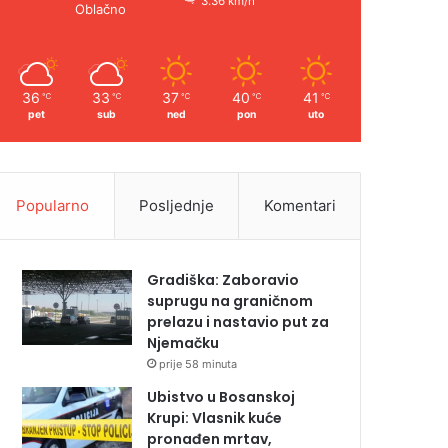
3.36 km/h
Oblačno
36
33
37
40
41
℃
℃
℃
℃
℃
pet
sub
ned
pon
uto
Popularno
Posljednje
Komentari
Gradiška: Zaboravio
suprugu na graničnom
prelazu i nastavio put za
Njemačku
prije 58 minuta
Ubistvo u Bosanskoj
Krupi: Vlasnik kuće
pronađen mrtav,