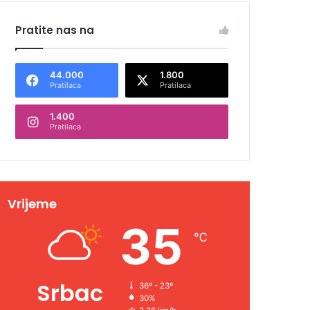
Pratite nas na
44.000
1.800
Pratilaca
Pratilaca
1.400
Pratilaca
Vrijeme
35
℃
Srbac
36º - 23º
30%