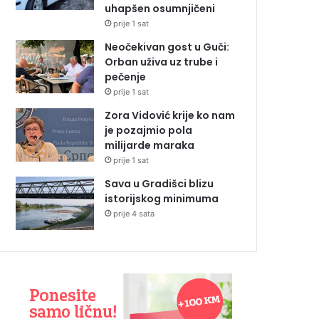
uhapšen osumnjičeni
prije 1 sat
Neočekivan gost u Guči:
Orban uživa uz trube i
pečenje
prije 1 sat
Zora Vidović krije ko nam
je pozajmio pola
milijarde maraka
prije 1 sat
Sava u Gradišci blizu
istorijskog minimuma
prije 4 sata