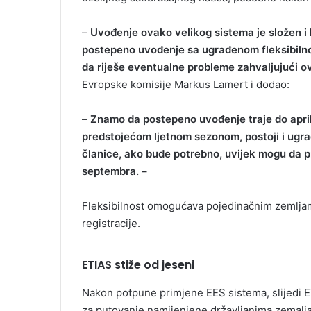
–
Uvođenje ovako velikog sistema je složen i
postepeno uvođenje sa ugrađenom fleksibilno
da riješe eventualne probleme zahvaljujući 
Evropske komisije Markus Lamert i dodao:
–
Znamo da postepeno uvođenje traje do aprila
predstojećom ljetnom sezonom, postoji i ugrađ
članice, ako bude potrebno, uvijek mogu da 
septembra. –
Fleksibilnost omogućava pojedinačnim zemljam
registracije.
ETIAS stiže od jeseni
Nakon potpune primjene EES sistema, slijedi 
za putovanje namijenjene državljanima zemalja