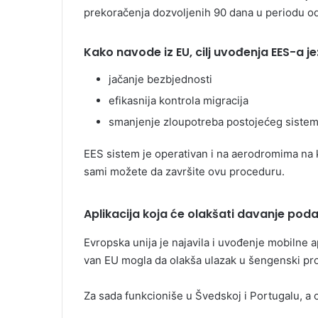
prekoračenja dozvoljenih 90 dana u periodu o
Kako navode iz EU, cilj uvođenja EES-a je
jačanje bezbjednosti
efikasnija kontrola migracija
smanjenje zloupotreba postojećeg siste
EES sistem je operativan i na aerodromima na k
sami možete da završite ovu proceduru.
Aplikacija koja će olakšati davanje pod
Evropska unija je najavila i uvođenje mobilne a
van EU mogla da olakša ulazak u šengenski pros
Za sada funkcioniše u Švedskoj i Portugalu, a o