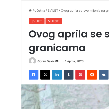
Početna
/
SVIJET
/
Ovog aprila se sve mijenja na g
SVIJET
VIJESTI
Ovog aprila se 
granicama
Goran Dakic
S
1 Aprila, 2026
e
Facebook
X
LinkedIn
Tumblr
Pinterest
Reddit
VK
n
d
a
n
e
m
a