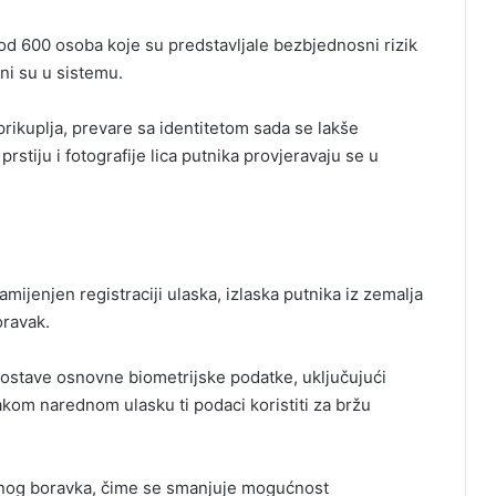
 od 600 osoba koje su predstavljale bezbjednosni rizik
ani su u sistemu.
rikuplja, prevare sa identitetom sada se lakše
rstiju i fotografije lica putnika provjeravaju se u
ijenjen registraciji ulaska, izlaska putnika iz zemalja
oravak.
a ostave osnovne biometrijske podatke, uključujući
svakom narednom ulasku ti podaci koristiti za bržu
enog boravka, čime se smanjuje mogućnost