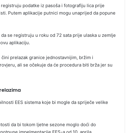
egistruju podatke iz pasoša i fotografiju lica prije
isti. Putem aplikacije putnici mogu unaprijed da popune
da se registruju u roku od 72 sata prije ulaska u zemlje
ovu aplikaciju.
i čini prelazak granice jednostavnijim, bržim i
provjeru, ali se očekuje da će procedura biti brža jer su
prelazima
bilnosti EES sistema koje bi mogle da spriječe velike
tosti da bi tokom ljetne sezone moglo doći do
potpune impelmentacije EES-a od 10. aprila.