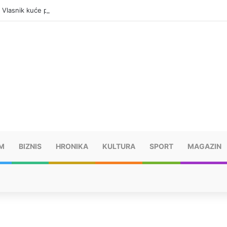
: Vlasnik kuće pronađen mrtav, uhapšen osumnjičeni
M
BIZNIS
HRONIKA
KULTURA
SPORT
MAGAZIN