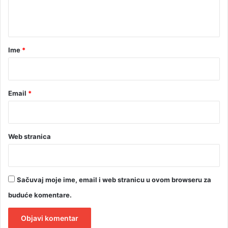
n
t
a
r
Ime
*
*
Email
*
Web stranica
Sačuvaj moje ime, email i web stranicu u ovom browseru za
buduće komentare.