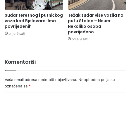
v
j
o
e
z
s
Sudar teretnog i putničkog
Težak sudar više vozila na
a
r
voza kod Bjelovara: Ima
putu Stolac – Neum:
č
u
povrijeđenih
Nekoliko osoba
u
povrijeđeno
š
prije 9 sati
b
i
prije 9 sati
o
o
l
V
n
r
Komentariši
i
h
c
o
i
v
Vaša email adresa neće biti objavljivana.
Neophodna polja su
(
n
označena sa
*
V
i
I
s
K
D
u
E
o
d
O
m
)
e