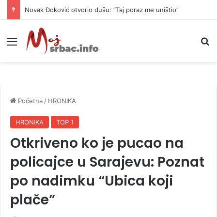
Novak Đoković otvorio dušu: “Taj poraz me uništio”
Meni
P
Početna
/
HRONIKA
HRONIKA
TOP 1
Otkriveno ko je pucao na
policajce u Sarajevu: Poznat
po nadimku “Ubica koji
plače”