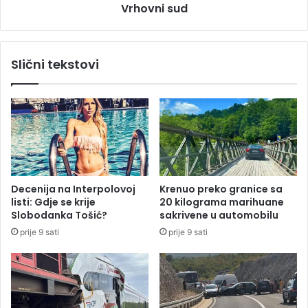
e
Vrhovni sud
o
v
n
r
e
n
k
Slični tekstovi
u
e
o
c
p
a
r
r
i
i
p
n
u
e
n
n
o
a
Decenija na Interpolovoj
Krenuo preko granice sa
j
k
listi: Gdje se krije
20 kilograma marihuane
b
o
Slobodanka Tošić?
sakrivene u automobilu
r
n
prije 9 sati
prije 9 sati
z
š
i
t
n
o
i
i
,
h