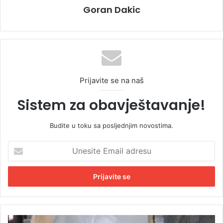
Goran Dakic
Prijavite se na naš
Sistem za obavještavanje!
Budite u toku sa posljednjim novostima.
U
n
e
s
i
t
e
E
N