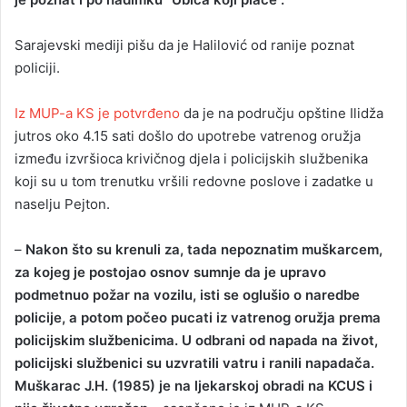
Sarajevski mediji pišu da je Halilović od ranije poznat
policiji.
Iz MUP-a KS je potvrđeno
da je na području opštine Ilidža
jutros oko 4.15 sati došlo do upotrebe vatrenog oružja
između izvršioca krivičnog djela i policijskih službenika
koji su u tom trenutku vršili redovne poslove i zadatke u
naselju Pejton.
–
Nakon što su krenuli za, tada nepoznatim muškarcem,
za kojeg je postojao osnov sumnje da je upravo
podmetnuo požar na vozilu, isti se oglušio o naredbe
policije, a potom počeo pucati iz vatrenog oružja prema
policijskim službenicima. U odbrani od napada na život,
policijski službenici su uzvratili vatru i ranili napadača.
Muškarac J.H. (1985) je na ljekarskoj obradi na KCUS i