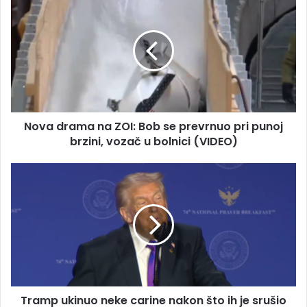
m
o
a
v
i
a
l
d
a
r
d
a
r
m
e
a
s
Nova drama na ZOI: Bob se prevrnuo pri punoj
n
u
brzini, vozač u bolnici (VIDEO)
a
Z
O
T
I
r
:
a
B
m
o
p
b
u
s
k
e
i
p
n
r
Tramp ukinuo neke carine nakon što ih je srušio
u