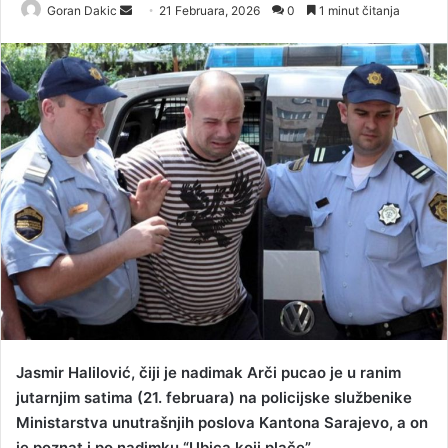
Goran Dakic
S
21 Februara, 2026
0
1 minut čitanja
e
n
d
a
n
e
m
a
i
l
Jasmir Halilović, čiji je nadimak Arči pucao je u ranim
jutarnjim satima (21. februara) na policijske službenike
Ministarstva unutrašnjih poslova Kantona Sarajevo, a on
je poznat i po nadimku “Ubica koji plače”.