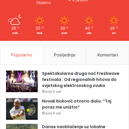
4.38 km/h
Oblačno
26
35
39
40
36
℃
℃
℃
℃
℃
sub
ned
pon
uto
sri
Popularno
Posljednje
Komentari
Spektakularna druga noć Freshwave
festivala : Od regionalnih hitova do
svjetskog elektronskog zvuka
prije 9 sati
Novak Đoković otvorio dušu: “Taj
poraz me uništio”
prije 9 sati
Danas naoblačenje uz lokalne