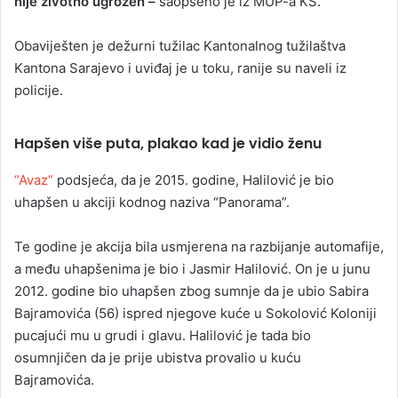
nije životno ugrožen –
saopšeno je iz MUP-a KS.
Obaviješten je dežurni tužilac Kantonalnog tužilaštva
Kantona Sarajevo i uviđaj je u toku, ranije su naveli iz
policije.
Hapšen više puta, plakao kad je vidio ženu
“Avaz”
podsjeća, da je 2015. godine, Halilović je bio
uhapšen u akciji kodnog naziva “Panorama”.
Te godine je akcija bila usmjerena na razbijanje automafije,
a među uhapšenima je bio i Jasmir Halilović. On je u junu
2012. godine bio uhapšen zbog sumnje da je ubio Sabira
Bajramovića (56) ispred njegove kuće u Sokolović Koloniji
pucajući mu u grudi i glavu. Halilović je tada bio
osumnjičen da je prije ubistva provalio u kuću
Bajramovića.