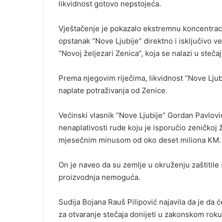
likvidnost gotovo nepstojeća.
Vještačenje je pokazalo ekstremnu koncentrac
opstanak “Nove Ljubije” direktno i isključivo
“Novoj željezari Zenica”, koja se nalazi u steč
Prema njegovim riječima, likvidnost “Nove Ljubij
naplate potraživanja od Zenice.
Većinski vlasnik “Nove Ljubije” Gordan Pavlov
nenaplativosti rude koju je isporučio zeničkoj ž
mjesečnim minusom od oko deset miliona КM.
On je naveo da su zemlje u okruženju zaštitile 
proizvodnja nemoguća.
Sudija Bojana Rauš Pilipović najavila da je da ć
za otvaranje stečaja donijeti u zakonskom roku, 