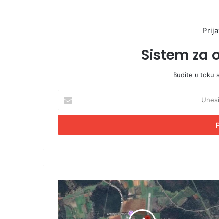
Prija
Sistem za 
Budite u toku 
U
n
e
s
i
t
e
E
m
S
a
r
i
u
l
š
a