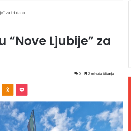
e” za tri dana
u “Nove Ljubije” za
0
2 minuta čitanja
ontakte
Odnoklassniki
Pocket