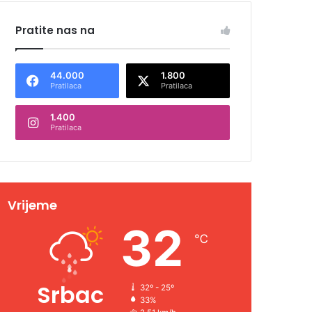
Pratite nas na
44.000
1.800
Pratilaca
Pratilaca
1.400
Pratilaca
Vrijeme
32
℃
Srbac
32º - 25º
33%