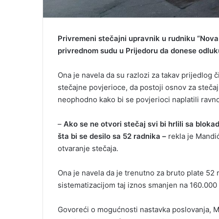
Privremeni stečajni upravnik u rudniku “Nova 
privrednom sudu u Prijedoru da donese odluk
Ona je navela da su razlozi za takav prijedlog 
stečajne povjerioce, da postoji osnov za steča
neophodno kako bi se povjerioci naplatili ravn
–
Ako se ne otvori stečaj svi bi hrlili sa blo
šta bi se desilo sa 52 radnika –
rekla je Mandi
otvaranje stečaja.
Ona je navela da je trenutno za bruto plate 5
sistematizacijom taj iznos smanjen na 160.000
Govoreći o mogućnosti nastavka poslovanja, Ma