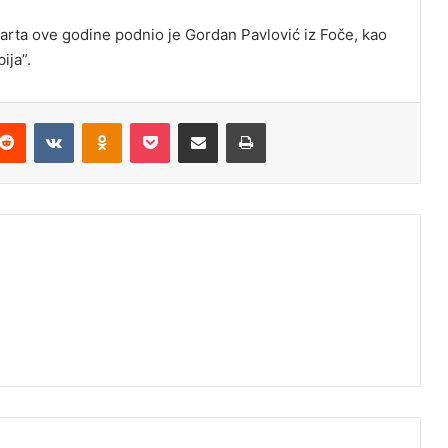
arta ove godine podnio je Gordan Pavlović iz Foče, kao
ija”.
Reddit
VKontakte
Odnoklassniki
Pocket
Podijeli putem Emaila
Odštampaj