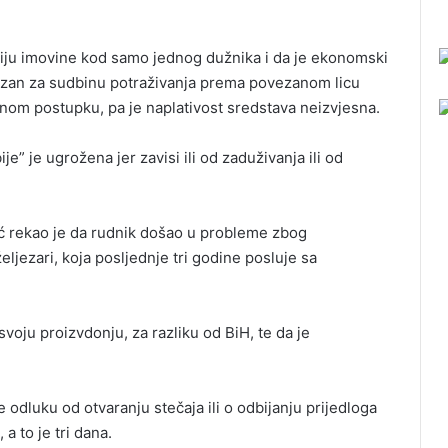
iju imovine kod samo jednog dužnika i da je ekonomski
 vezan za sudbinu potraživanja prema povezanom licu
ajnom postupku, pa je naplativost sredstava neizvjesna.
e” je ugrožena jer zavisi ili od zaduživanja ili od
ić rekao je da rudnik došao u probleme zbog
eljezari, koja posljednje tri godine posluje sa
svoju proizvdonju, za razliku od BiH, te da je
e odluku od otvaranju stečaja ili o odbijanju prijedloga
a to je tri dana.