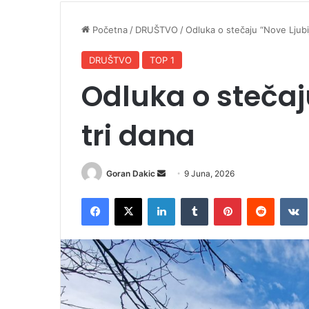
Početna
/
DRUŠTVO
/
Odluka o stečaju “Nove Ljubij
DRUŠTVO
TOP 1
Odluka o stečaj
tri dana
Goran Dakic
S
9 Juna, 2026
e
Facebook
X
LinkedIn
Tumblr
Pinterest
Reddit
VK
n
d
a
n
e
m
a