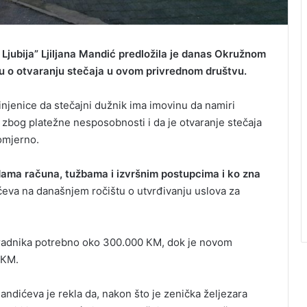
Ljubija” Ljiljana Mandić predložila je danas Okružnom
u o otvaranju stečaja u ovom privrednom društvu.
činjenice da stečajni dužnik ima imovinu da namiri
j zbog platežne nesposobnosti i da je otvaranje stečaja
omjerno.
kadama računa, tužbama i izvršnim postupcima i ko zna
ćeva na današnjem ročištu o utvrđivanju uslova za
2 radnika potrebno oko 300.000 КM, dok je novom
 КM.
ndićeva je rekla da, nakon što je zenička željezara