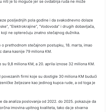
u niti je to moguće jer se ovdašnja ruda ne može
veze posljednjih pola godine i da svakodnevno dolaze
ke”, “Elektrokrajine”, “Vodovoda” i drugih dobavljača,
 koji ne opterećuju znatno stečajnog dužnika.
ke o prethodnom stečajnom postupku, 18. marta, imao
c dana kasnije 79 miliona КM.
su 9,8 miliona КM, a 20. aprila iznose 32 miliona КM.
d povezanih firmi koje su dostigle 30 miliona КM budući
 zeničke željezare kao jedinog kupca rude, a od toga je
e da analiza poslovanja od 2022. do 2025. pokazuje da
oorčna imovina upitnog kvaliteta, tako da je stvarna