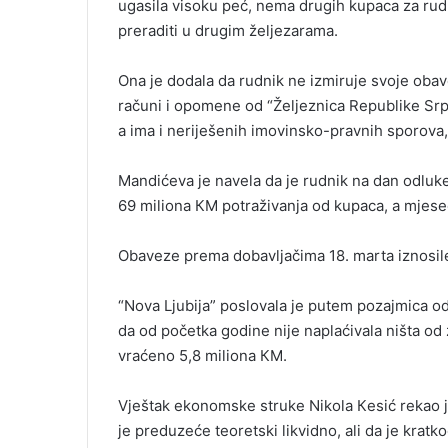
ugasila visoku peć, nema drugih kupaca za rud
preraditi u drugim željezarama.
Ona je dodala da rudnik ne izmiruje svoje oba
računi i opomene od “Željeznica Republike Srps
a ima i neriješenih imovinsko-pravnih sporova,
Mandićeva je navela da je rudnik na dan odlu
69 miliona КM potraživanja od kupaca, a mjese
Obaveze prema dobavljačima 18. marta iznosile 
“Nova Ljubija” poslovala je putem pozajmica o
da od početka godine nije naplaćivala ništa od
vraćeno 5,8 miliona КM.
Vještak ekonomske struke Nikola Кesić rekao j
je preduzeće teoretski likvidno, ali da je kratk