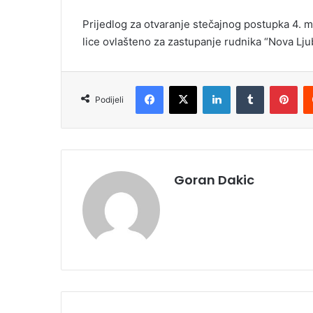
Prijedlog za otvaranje stečajnog postupka 4. m
lice ovlašteno za zastupanje rudnika “Nova Ljub
Facebook
X
LinkedIn
Tumblr
Pinterest
Podijeli
Goran Dakic