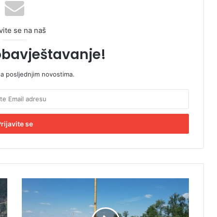
vite se na naš
obavještavanje!
sa posljednjim novostima.
U
p
e
t