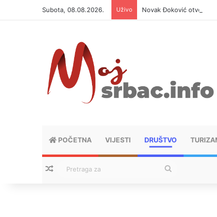
Subota, 08.08.2026.
Uživo
Novak Đoković otvorio du
POČETNA
VIJESTI
DRUŠTVO
TURIZA
Nasumični tekstovi
Pretraga
za