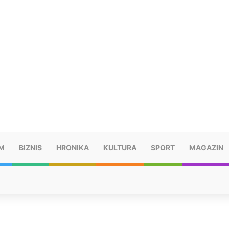
šu: “Taj poraz me uništio”
M
BIZNIS
HRONIKA
KULTURA
SPORT
MAGAZIN