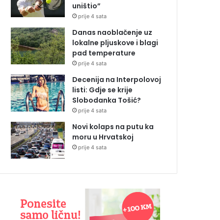
uništio”
prije 4 sata
Danas naoblačenje uz
lokalne pljuskove i blagi
pad temperature
prije 4 sata
Decenija na Interpolovoj
listi: Gdje se krije
Slobodanka Tošić?
prije 4 sata
Novi kolaps na putu ka
moru u Hrvatskoj
prije 4 sata