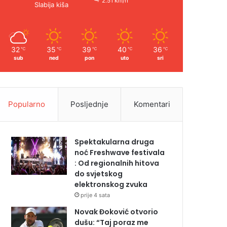
2.51 km/h
Slabija kiša
32
35
39
40
36
℃
℃
℃
℃
℃
sub
ned
pon
uto
sri
Popularno
Posljednje
Komentari
Spektakularna druga
noć Freshwave festivala
: Od regionalnih hitova
do svjetskog
elektronskog zvuka
prije 4 sata
Novak Đoković otvorio
dušu: “Taj poraz me