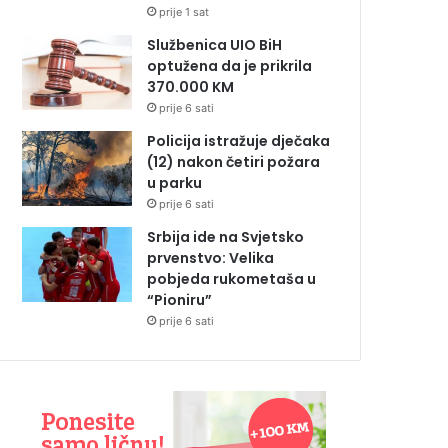
prije 1 sat
Službenica UIO BiH
optužena da je prikrila
370.000 KM
prije 6 sati
Policija istražuje dječaka
(12) nakon četiri požara
u parku
prije 6 sati
Srbija ide na Svjetsko
prvenstvo: Velika
pobjeda rukometaša u
“Pioniru”
prije 6 sati