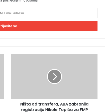
sa posljednjim novostima.
N
i
š
t
a
o
d
t
r
Ništa od transfera, ABA zabranila
a
registraciju Nikole Topića za FMP
n