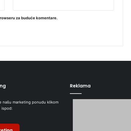
a
F
M
browseru za buduće komentare.
P
ing
Reklama
e našu marketing ponudu klikom
 ispod:
eting