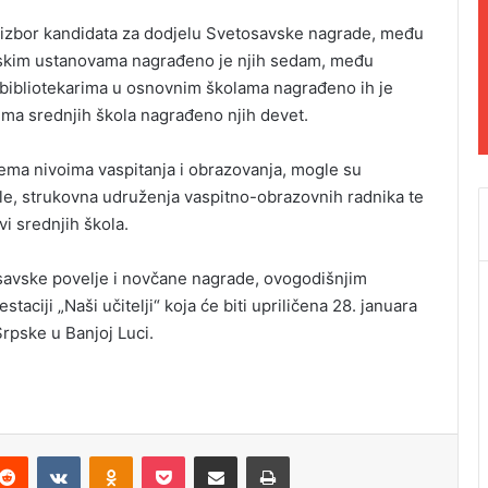
za izbor kandidata za dodjelu Svetosavske nagrade, među
lskim ustanovama nagrađeno je njih sedam, među
 bibliotekarima u osnovnim školama nagrađeno ih je
ima srednjih škola nagrađeno njih devet.
ema nivoima vaspitanja i obrazovanja, mogle su
le, strukovna udruženja vaspitno-obrazovnih radnika te
vi srednjih škola.
savske povelje i novčane nagrade, ovogodišnjim
aciji „Naši učitelji“ koja će biti upriličena 28. januara
rpske u Banjoj Luci.
Reddit
VKontakte
Odnoklassniki
Pocket
Podijeli putem Emaila
Odštampaj