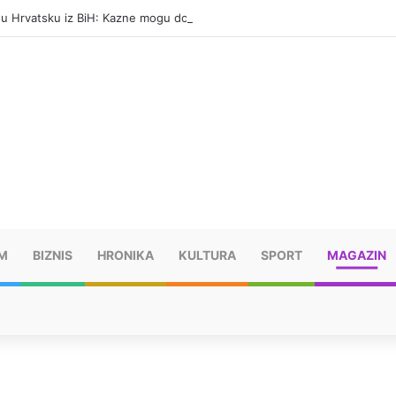
i u Hrvatsku iz BiH: Kazne mogu dostići 13.260 evra
M
BIZNIS
HRONIKA
KULTURA
SPORT
MAGAZIN