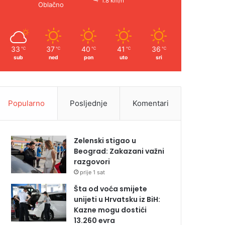
1.8 km/h
Oblačno
33
37
40
41
36
℃
℃
℃
℃
℃
sub
ned
pon
uto
sri
Popularno
Posljednje
Komentari
Zelenski stigao u
Beograd: Zakazani važni
razgovori
prije 1 sat
Šta od voća smijete
unijeti u Hrvatsku iz BiH:
Kazne mogu dostići
13.260 evra