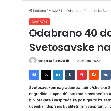
Početna
/
MAGAZIN
/
Odabrano 40 dobitnika Svet
MAGAZIN
Odabrano 40 do
Svetosavske na
Veliborka Šutilović
S
10 Januara, 2023
e
Facebook
X
LinkedIn
Tumblr
Pinterest
Reddit
VK
n
d
a
Svetosavskom nagradom za radnu/školsku 202
n
nagradiće ukupno 40 istaknutih nastavnika os
e
bibliotekara i vaspitača za postignute izuzetn
m
učenika i doprinos kvalitetnijem vaspitanju i
a