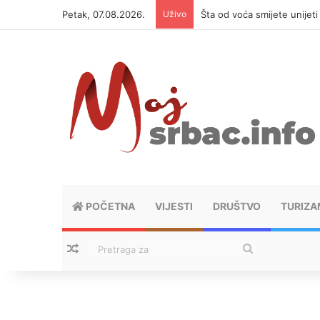
Petak, 07.08.2026.
Uživo
Šta od voća smijete unijet
POČETNA
VIJESTI
DRUŠTVO
TURIZA
Nasumični tekstovi
Pretraga
za