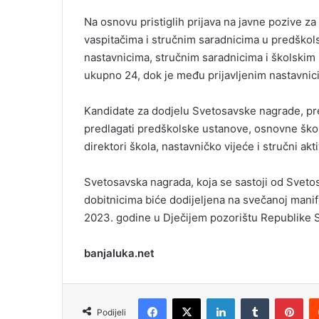
i
Na osnovu pristiglih prijava na javne pozive 
l
vaspitačima i stručnim saradnicima u predško
nastavnicima, stručnim saradnicima i školskim
ukupno 24, dok je među prijavljenim nastavnic
Kandidate za dodjelu Svetosavske nagrade, pr
predlagati predškolske ustanove, osnovne ško
direktori škola, nastavničko vijeće i stručni akti
Svetosavska nagrada, koja se sastoji od Sveto
dobitnicima biće dodijeljena na svečanoj manifest
2023. godine u Dječijem pozorištu Republike S
banjaluka.net
Facebook
X
LinkedIn
Tumblr
Pinterest
Podijeli