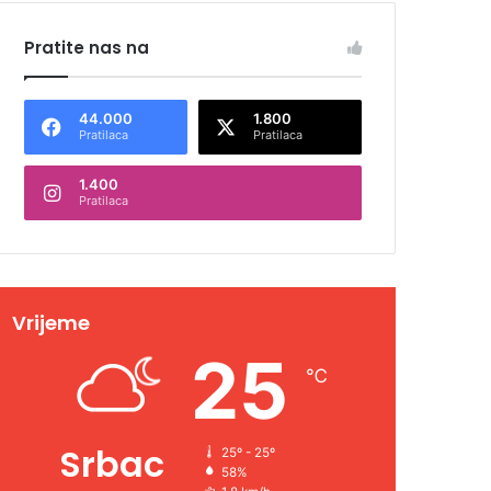
Pratite nas na
44.000
1.800
Pratilaca
Pratilaca
1.400
Pratilaca
Vrijeme
25
℃
Srbac
25º - 25º
58%