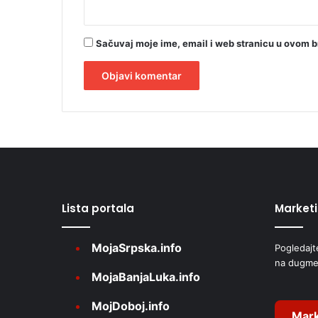
Sačuvaj moje ime, email i web stranicu u ovom 
A
l
t
e
r
Lista portala
Market
n
a
MojaSrpska.info
Pogledajt
t
na dugme
i
MojaBanjaLuka.info
v
MojDoboj.info
e
Mark