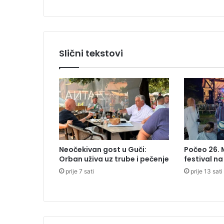
ć
e
o
d
p
Slični tekstovi
e
t
s
a
t
i
m
o
ž
Neočekivan gost u Guči:
Počeo 26.
e
Orban uživa uz trube i pečenje
festival n
u
prije 7 sati
prije 13 sati
z
r
o
k
o