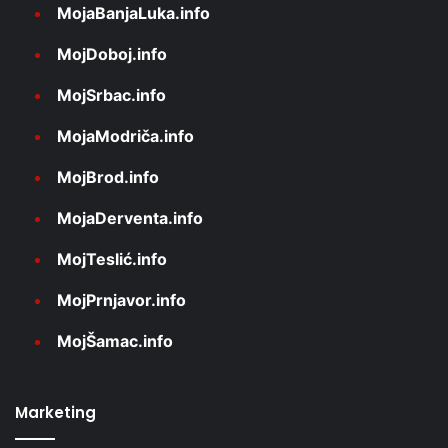
MojaBanjaLuka.info
MojDoboj.info
MojSrbac.info
MojaModriča.info
MojBrod.info
MojaDerventa.info
MojTeslić.info
MojPrnjavor.info
MojŠamac.info
Marketing