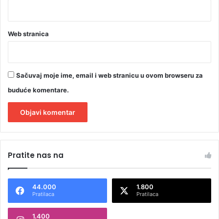
e
n
d
i
Web stranica
c
e
i
t
Sačuvaj moje ime, email i web stranicu u ovom browseru za
e
buduće komentare.
n
i
s
k
A
a
l
i
Pratite nas na
g
t
r
e
a
44.000
1.800
l
r
Pratilaca
Pratilaca
i
n
š
1.400
a
t