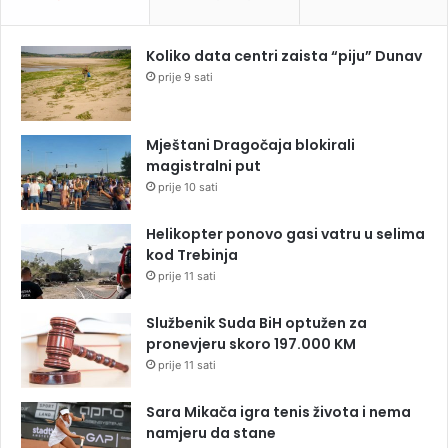
Koliko data centri zaista “piju” Dunav
prije 9 sati
Mještani Dragočaja blokirali
magistralni put
prije 10 sati
Helikopter ponovo gasi vatru u selima
kod Trebinja
prije 11 sati
Službenik Suda BiH optužen za
pronevjeru skoro 197.000 KM
prije 11 sati
Sara Mikača igra tenis života i nema
namjeru da stane