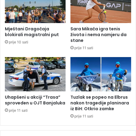
a
j
z
u
i
p
ć
o
Mještani Dragočaja
Sara Mikača igra tenis
l
blokirali magistralni put
života i nema namjeru da
i
stane
prije 10 sati
t
prije 11 sati
i
č
a
r
i
u
B
i
Uhapšeni u akciji “Trasa”
Tuzlak se popeo na Elbrus
H
sproveden u OJT Banjaluka
nakon tragedije planinara
:
iz BiH: Otkrio zamke
prije 11 sati
L
prije 11 sati
u
k
s