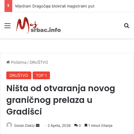
Helikopter ponovo gasi vatru u selima kod Trebinja
Meni
P
Početna
/
DRUŠTVO
DRUŠTVO
TOP 1
Ništa od otvaranja novog
graničnog prelaza u
Gradišci
Goran Dakic
S
2 Aprila, 2026
0
1 minut čitanja
e