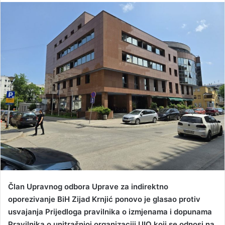
n
d
a
n
e
m
a
i
l
Član Upravnog odbora Uprave za indirektno
oporezivanje BiH Zijad Krnjić ponovo je glasao protiv
usvajanja Prijedloga pravilnika o izmjenama i dopunama
Pravilnika o unitrašnjoj organizaciji UIO koji se odnosi na