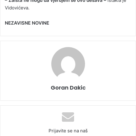
–
Zaista ne mogu da vjerujem se ovo dešava –
istakla je
Vidovićeva.
NEZAVISNE NOVINE
Goran Dakic
Prijavite se na naš