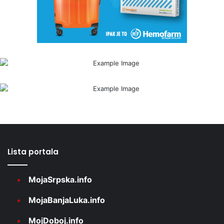
Lista portala
MojaSrpska.info
MojaBanjaLuka.info
MojDoboj.info