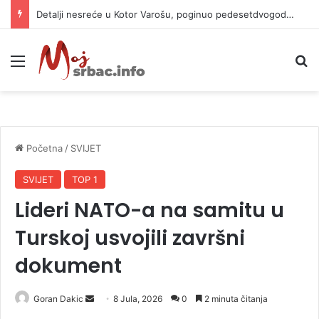
Detalji nesreće u Kotor Varošu, poginuo pedesetdvogodišnjak
Meni
P
Početna
/
SVIJET
SVIJET
TOP 1
Lideri NATO-a na samitu u
Turskoj usvojili završni
dokument
Goran Dakic
S
8 Jula, 2026
0
2 minuta čitanja
e