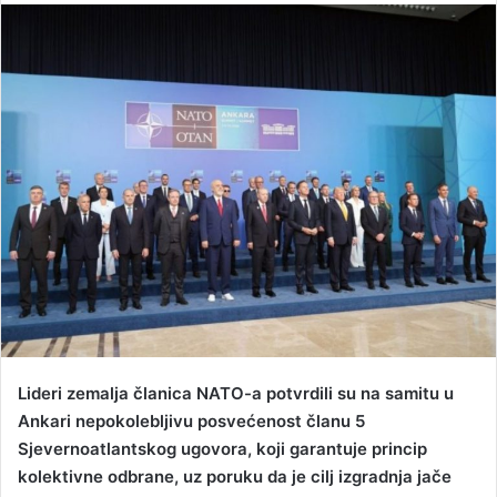
n
d
a
n
e
m
a
i
l
Lideri zemalja članica NATO-a potvrdili su na samitu u
Ankari nepokolebljivu posvećenost članu 5
Sjevernoatlantskog ugovora, koji garantuje princip
kolektivne odbrane, uz poruku da je cilj izgradnja jače