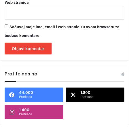
Web stranica
r
i
s
t
Sačuvaj moje ime, email i web stranicu u ovom browseru za
i
t
buduće komentare.
e
A
l
Pratite nas na
t
e
44.000
1.800
r
Pratilaca
Pratilaca
n
1.400
a
Pratilaca
t
i