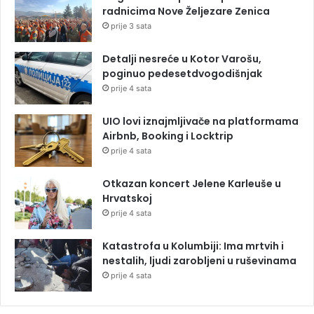
radnicima Nove Željezare Zenica
prije 3 sata
Detalji nesreće u Kotor Varošu,
poginuo pedesetdvogodišnjak
prije 4 sata
UIO lovi iznajmljivače na platformama
Airbnb, Booking i Locktrip
prije 4 sata
Otkazan koncert Jelene Karleuše u
Hrvatskoj
prije 4 sata
Katastrofa u Kolumbiji: Ima mrtvih i
nestalih, ljudi zarobljeni u ruševinama
prije 4 sata