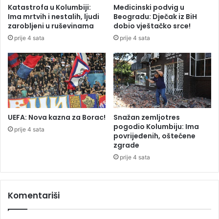
d
i
Katastrofa u Kolumbiji:
Medicinski podvig u
a
z
Ima mrtvih i nestalih, ljudi
Beogradu: Dječak iz BiH
v
zarobljeni u ruševinama
dobio vještačko srce!
o
prije 4 sata
prije 4 sata
d
i
u
B
i
H
:
A
UEFA: Nova kazna za Borac!
Snažan zemljotres
k
pogodio Kolumbiju: Ima
prije 4 sata
o
povrijeđenih, oštećene
zgrade
i
h
prije 4 sata
i
m
a
Komentariši
t
e
,