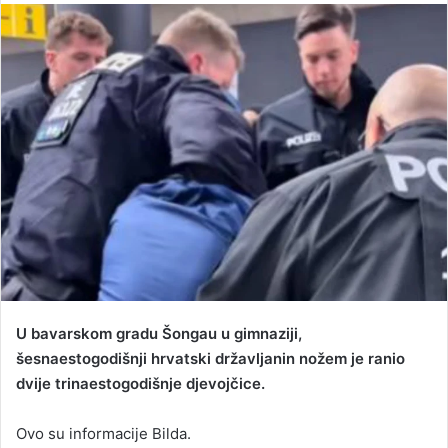
n
d
a
n
e
m
a
i
l
U bavarskom gradu Šongau u gimnaziji,
šesnaestogodišnji hrvatski državljanin nožem je ranio
dvije trinaestogodišnje djevojčice.
Ovo su informacije Bilda.