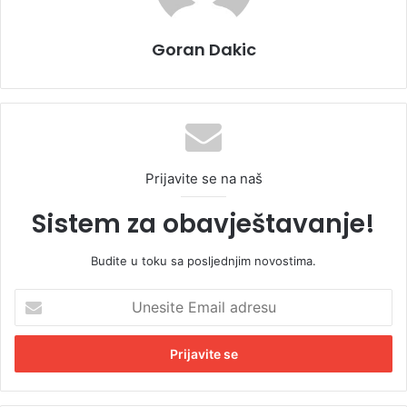
Goran Dakic
Prijavite se na naš
Sistem za obavještavanje!
Budite u toku sa posljednjim novostima.
U
n
e
s
i
t