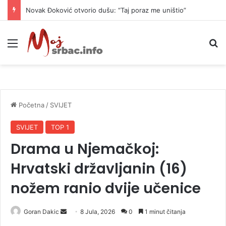
Novak Đoković otvorio dušu: “Taj poraz me uništio”
Meni
P
Početna
/
SVIJET
SVIJET
TOP 1
Drama u Njemačkoj:
Hrvatski državljanin (16)
nožem ranio dvije učenice
Goran Dakic
S
8 Jula, 2026
0
1 minut čitanja
e