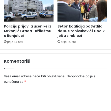
a
B
r
r
i
i
,
t
h
a
Policija prijavila učenike iz
Beton koalicija potvrdila
i
n
Mrkonjić Grada Tužilaštvu
da su Stanivuković i Dodik
p
u Banjaluci
još u simbiozi
a
o
c
prije 14 sati
prije 14 sati
t
s
e
a
k
s
Komentariši
e
p
i
e
s
c
Vaša email adresa neće biti objavljivana.
Neophodna polja su
k
i
označena sa
*
r
j
i
a
K
v
l
e
o
n
n
o
m
i
m