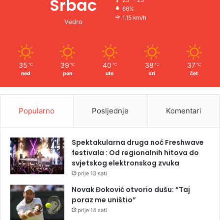
Srbac
23º - 23º
66%
1.15 km/h
Vedro
35
39
40
38
37
℃
℃
℃
℃
℃
ned
pon
uto
sri
čet
Popularno
Posljednje
Komentari
Spektakularna druga noć Freshwave
festivala : Od regionalnih hitova do
svjetskog elektronskog zvuka
prije 13 sati
Novak Đoković otvorio dušu: “Taj
poraz me uništio”
prije 14 sati