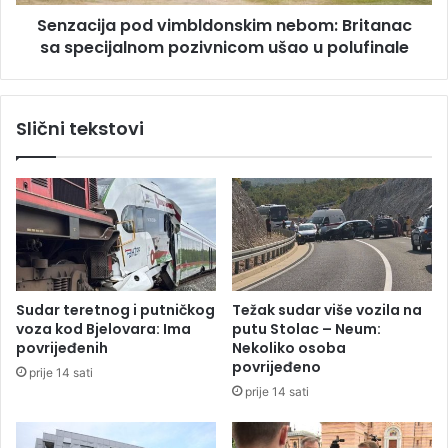
o
a
v
Senzacija pod vimbldonskim nebom: Britanac
p
i
sa specijalnom pozivnicom ušao u polufinale
o
n
d
a
v
s
i
Slični tekstovi
t
m
a
b
n
l
a
d
u
o
S
n
r
s
p
k
s
i
Sudar teretnog i putničkog
Težak sudar više vozila na
k
m
voza kod Bjelovara: Ima
putu Stolac – Neum:
o
n
povrijeđenih
Nekoliko osoba
j
e
povrijeđeno
prije 14 sati
:
b
prije 14 sati
N
o
o
m
t
: