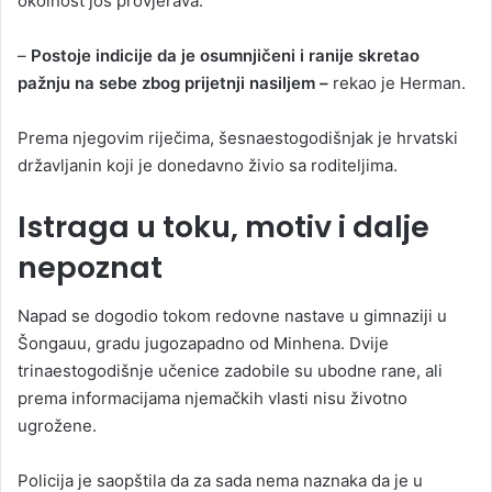
okolnost još provjerava.
–
Postoje indicije da je osumnjičeni i ranije skretao
pažnju na sebe zbog prijetnji nasiljem –
rekao je Herman.
Prema njegovim riječima, šesnaestogodišnjak je hrvatski
državljanin koji je donedavno živio sa roditeljima.
Istraga u toku, motiv i dalje
nepoznat
Napad se dogodio tokom redovne nastave u gimnaziji u
Šongauu, gradu jugozapadno od Minhena. Dvije
trinaestogodišnje učenice zadobile su ubodne rane, ali
prema informacijama njemačkih vlasti nisu životno
ugrožene.
Policija je saopštila da za sada nema naznaka da je u