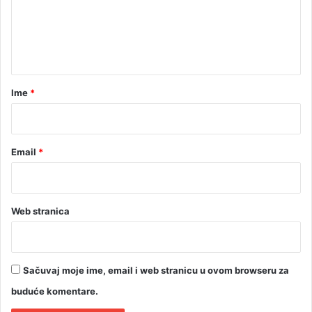
e
t
p
r
o
n
o
z
t
š
i
k
v
a
o
n
r
Ime
*
v
i
i
*
c
o
m
Email
*
u
š
a
o
Web stranica
u
p
o
l
Sačuvaj moje ime, email i web stranicu u ovom browseru za
u
f
buduće komentare.
i