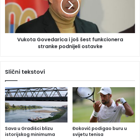
p
t
o
a
d
G
a
o
l
v
e
Vukota Govedarica i još šest funkcionera
e
k
stranke podnijeli ostavke
d
o
a
v
r
e
i
Slični tekstovi
ć
c
o
a
j
i
k
j
a
o
m
š
a
š
t
e
i
s
Sava u Gradišci blizu
Đoković podigao buru u
o
t
istorijskog minimuma
svijetu tenisa
d
f