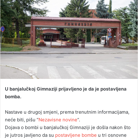
a
n
e
m
a
i
l
U banjalučkoj Gimnaziji prijavljeno je da je postavljena
bomba.
Nastave u drugoj smjeni, prema trenutnim informacijama,
neće biti, pišu “
Nezavisne novine
“.
Dojava o bombi u banjalučkoj Gimnaziji je došla nakon što
je jutros javljeno da su
postavljene bombe
u tri osnovne