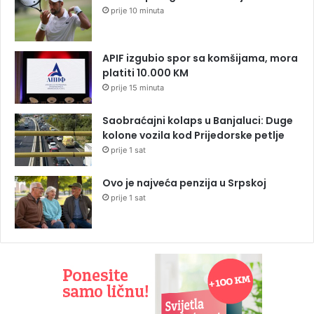
prije 10 minuta
APIF izgubio spor sa komšijama, mora
platiti 10.000 KM
prije 15 minuta
Saobraćajni kolaps u Banjaluci: Duge
kolone vozila kod Prijedorske petlje
prije 1 sat
Ovo je najveća penzija u Srpskoj
prije 1 sat