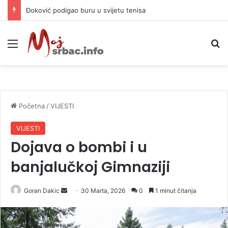
APIF izgubio spor sa komšijama, mora platiti 10.000 KM
Meni
P
Početna
/
VIJESTI
VIJESTI
Dojava o bombi i u
banjalučkoj Gimnaziji
Goran Dakic
S
30 Marta, 2026
0
1 minut čitanja
e
n
d