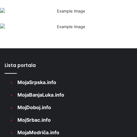
Lista portala
MojaSrpska.info
MojaBanjaLuka.info
MojDoboj.info
MojSrbac.info
MojaModriča.info