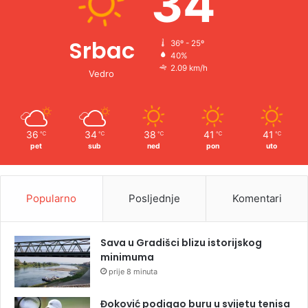
34
Srbac
36º - 25º
40%
2.09 km/h
Vedro
36
34
38
41
41
℃
℃
℃
℃
℃
pet
sub
ned
pon
uto
Popularno
Posljednje
Komentari
Sava u Gradišci blizu istorijskog
minimuma
prije 8 minuta
Đoković podigao buru u svijetu tenisa