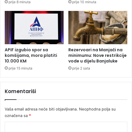
prije 8 minuta
prije 10 minuta
S
u
j
n
e
k
v
c
e
i
r
o
n
n
e
e
APIF izgubio spor sa
Rezervoari na Manjači na
M
r
komšijama, mora platiti
minimumu: Nove restrikcije
a
a
10.000 KM
vode u dijelu Banjaluke
k
s
prije 15 minuta
prije 2 sata
e
t
d
r
o
a
n
Komentariši
n
i
k
j
e
e
Vaša email adresa neće biti objavljivana.
Neophodna polja su
p
o
označena sa
*
d
K
n