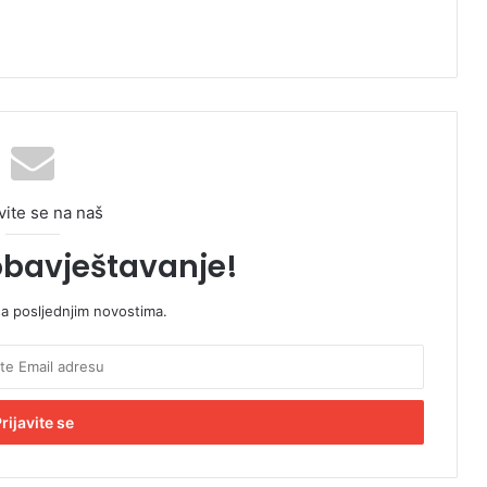
vite se na naš
obavještavanje!
sa posljednjim novostima.