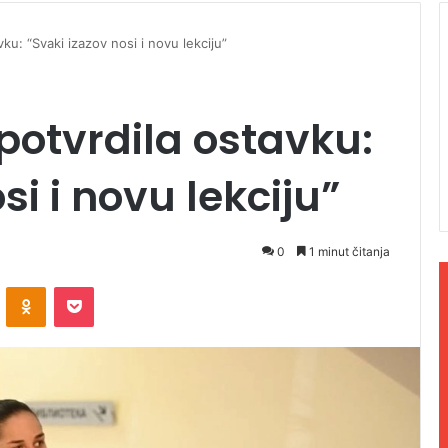
vku: “Svaki izazov nosi i novu lekciju”
 potvrdila ostavku:
si i novu lekciju”
0
1 minut čitanja
ontakte
Odnoklassniki
Pocket