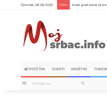
Četvrtak, 06.08.2026.
Uživo
Izrael gradi kanal za kr
POČETNA
VIJESTI
DRUŠTVO
TURIZA
Nasumični tekstovi
Pretraga
za