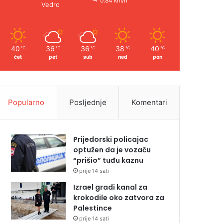
0.84 km/h
Vedro
40
36
36
38
40
℃
℃
℃
℃
℃
čet
pet
sub
ned
pon
Popularno
Posljednje
Komentari
Prijedorski policajac
optužen da je vozaču
“prišio” tuđu kaznu
prije 14 sati
Izrael gradi kanal za
krokodile oko zatvora za
Palestince
prije 14 sati