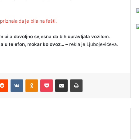
riznala da je bila na fešti.
am bila dovoljno svjesna da bih upravljala vozilom.
a u telefon, mokar kolovoz… –
rekla je Ljubojevićeva.
Reddit
VKontakte
Odnoklassniki
Pocket
Podijeli putem Emaila
Odštampaj