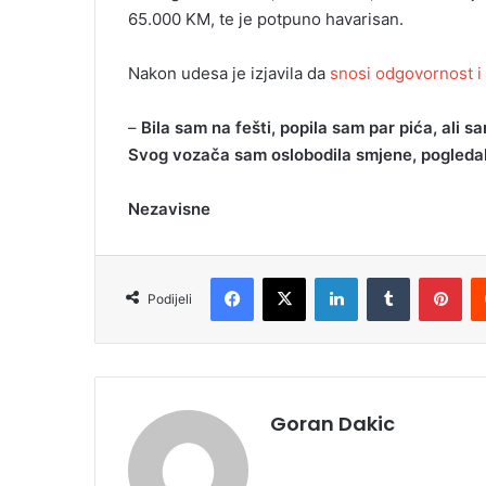
65.000 KM, te je potpuno havarisan.
Nakon udesa je izjavila da
snosi odgovornost i p
–
Bila sam na fešti, popila sam par pića, ali s
Svog vozača sam oslobodila smjene, pogledal
Nezavisne
Facebook
X
LinkedIn
Tumblr
Pinterest
Podijeli
Goran Dakic