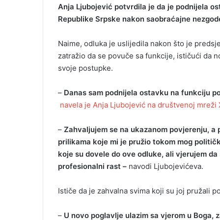
Anja Ljubojević potvrdila je da je podnijela 
Republike Srpske nakon saobraćajne nezgode 
Naime, odluka je uslijedila nakon što je preds
zatražio da se povuče sa funkcije, ističući da 
svoje postupke.
–
Danas sam podnijela ostavku na funkciju p
navela je Anja Ljubojević na društvenoj mreži 
–
Zahvaljujem se na ukazanom povjerenju, a 
prilikama koje mi je pružio tokom mog politič
koje su dovele do ove odluke, ali vjerujem da sv
profesionalni rast –
navodi Ljubojevićeva.
Ističe da je zahvalna svima koji su joj pružali 
–
U novo poglavlje ulazim sa vjerom u Boga, 