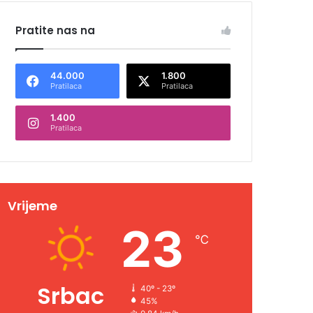
Pratite nas na
44.000
1.800
Pratilaca
Pratilaca
1.400
Pratilaca
Vrijeme
23
℃
Srbac
40º - 23º
45%