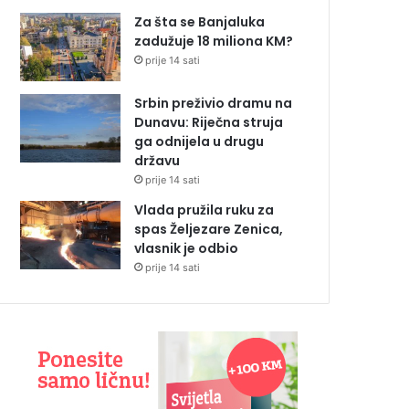
Za šta se Banjaluka
zadužuje 18 miliona KM?
prije 14 sati
Srbin preživio dramu na
Dunavu: Riječna struja
ga odnijela u drugu
državu
prije 14 sati
Vlada pružila ruku za
spas Željezare Zenica,
vlasnik je odbio
prije 14 sati