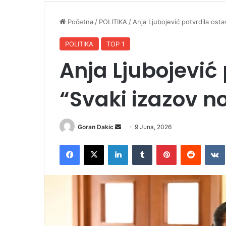
Početna
/
POLITIKA
/
Anja Ljubojević potvrdila osta
POLITIKA
TOP 1
Anja Ljubojević
“Svaki izazov no
Goran Dakic
S
9 Juna, 2026
e
Facebook
X
LinkedIn
Tumblr
Pinterest
Reddit
VK
n
d
a
n
e
m
a