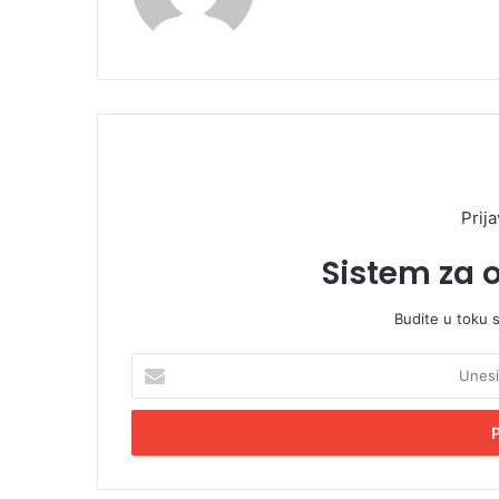
Prija
Sistem za 
Budite u toku 
U
n
e
s
i
t