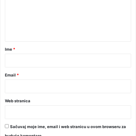
m
g
r
e
a
n
d
t
n
j
a
e
r
Ime
*
*
Email
*
Web stranica
Sačuvaj moje ime, email i web stranicu u ovom browseru za
buduće komentare.