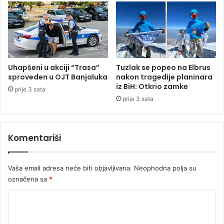
m
l
a
i
k
t
B
i
a
č
n
k
j
Uhapšeni u akciji “Trasa”
Tuzlak se popeo na Elbrus
a
a
sproveden u OJT Banjaluka
nakon tragedije planinara
o
l
iz BiH: Otkrio zamke
prije 3 sata
b
u
prije 3 sata
e
k
ć
e
a
Komentariši
n
j
a
Vaša email adresa neće biti objavljivana.
Neophodna polja su
b
r
označena sa
*
ž
K
a
o
o
d