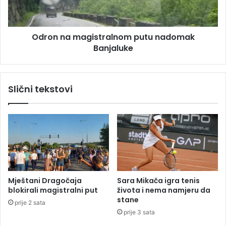
a
a
U
m
n
a
i
Odron na magistralnom putu nadomak
g
v
Banjaluke
i
e
s
r
t
z
r
Slični tekstovi
i
a
t
l
e
n
t
o
a
m
u
p
T
u
u
t
z
u
Mještani Dragočaja
Sara Mikača igra tenis
l
n
blokirali magistralni put
života i nema namjeru da
i
a
stane
prije 2 sata
:
d
prije 3 sata
P
o
o