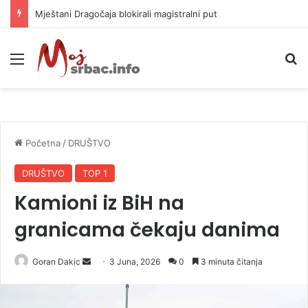
Helikopter ponovo gasi vatru u selima kod Trebinja
Meni
P
Početna
/
DRUŠTVO
DRUŠTVO
TOP 1
Kamioni iz BiH na
granicama čekaju danima
Goran Dakic
S
3 Juna, 2026
0
3 minuta čitanja
e
n