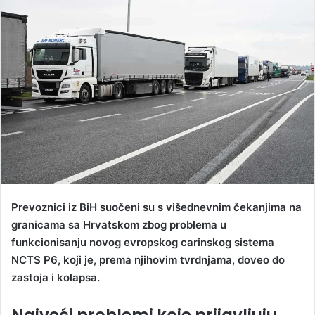
d
a
n
e
m
a
i
l
Prevoznici iz BiH suočeni su s višednevnim čekanjima na
granicama sa Hrvatskom zbog problema u
funkcionisanju novog evropskog carinskog sistema
NCTS P6, koji je, prema njihovim tvrdnjama, doveo do
zastoja i kolapsa.