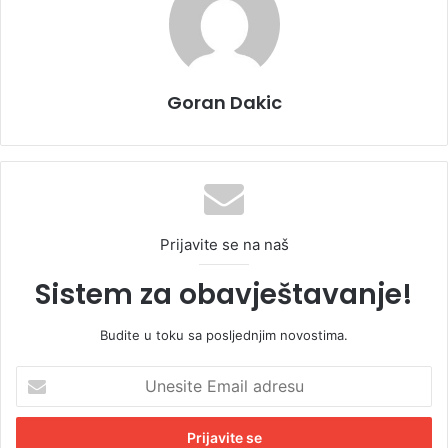
Goran Dakic
Prijavite se na naš
Sistem za obavještavanje!
Budite u toku sa posljednjim novostima.
U
n
e
s