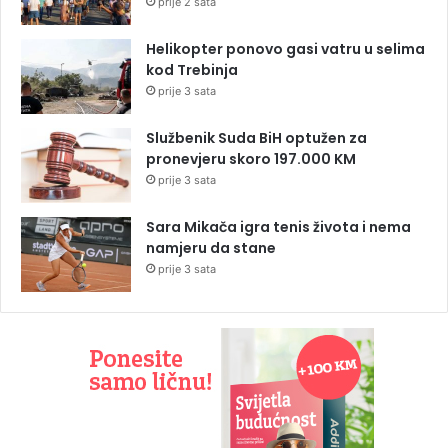
prije 2 sata
Helikopter ponovo gasi vatru u selima
kod Trebinja
prije 3 sata
Službenik Suda BiH optužen za
pronevjeru skoro 197.000 KM
prije 3 sata
Sara Mikača igra tenis života i nema
namjeru da stane
prije 3 sata