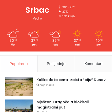
Srbac
30º - 28º
37%
1.91 km/h
Vedro
30
37
35
37
40
℃
℃
℃
℃
℃
čet
pet
sub
ned
pon
Popularno
Posljednje
Komentari
Koliko data centri zaista “piju” Dunav
prije 2 sata
Mještani Dragočaja blokirali
magistralni put